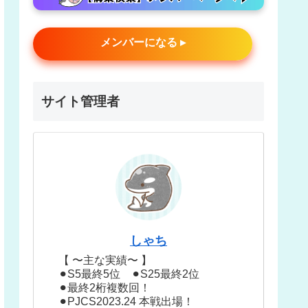
メンバーになる ▸
サイト管理者
しゃち
【 〜主な実績〜 】
⚫︎S5最終5位 ⚫︎S25最終2位
⚫︎最終2桁複数回！
⚫︎PJCS2023.24 本戦出場！