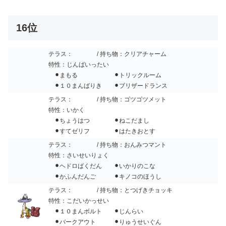
16位
テラス：
/ 持ち物：クリアチャーム
特性：じんばいったい
⚫︎まもる ⚫︎トリックルーム
⚫︎１０まんばりき ⚫︎ブリザードランス
テラス：
/ 持ち物：ゴツゴツメット
特性：いかく
⚫︎ちょうはつ ⚫︎ねこだまし
⚫︎すてゼリフ ⚫︎はたきおとす
テラス：
/ 持ち物：おんみつマント
特性：さいせいりょく
⚫︎ヘドロばくだん ⚫︎いかりのこな
⚫︎かふんだんご ⚫︎キノコのほうし
テラス：
/ 持ち物：とつげきチョッキ
特性：こだいかっせい
⚫︎１０まんボルト ⚫︎じんらい
⚫︎バークアウト ⚫︎りゅうせいぐん