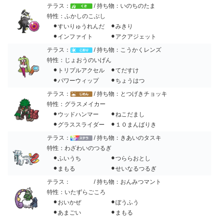
テラス：
/ 持ち物：いのちのたま
特性：ふかしのこぶし
⚫︎すいりゅうれんだ ⚫︎みきり
⚫︎インファイト ⚫︎アクアジェット
テラス：
/ 持ち物：こうかくレンズ
特性：じょおうのいげん
⚫︎トリプルアクセル ⚫︎てだすけ
⚫︎パワーウィップ ⚫︎ちょうはつ
テラス：
/ 持ち物：とつげきチョッキ
特性：グラスメイカー
⚫︎ウッドハンマー ⚫︎ねこだまし
⚫︎グラススライダー ⚫︎１０まんばりき
テラス：
/ 持ち物：きあいのタスキ
特性：わざわいのつるぎ
⚫︎ふいうち ⚫︎つららおとし
⚫︎まもる ⚫︎せいなるつるぎ
テラス：
/ 持ち物：おんみつマント
特性：いたずらごころ
⚫︎おいかぜ ⚫︎ぼうふう
⚫︎あまごい ⚫︎まもる