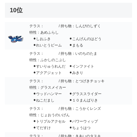
10位
テラス：
/ 持ち物：しんぴのしずく
特性：あめふらし
⚫︎しおふき ⚫︎こんげんのはどう
⚫︎れいとうビーム ⚫︎まもる
テラス：
/ 持ち物：いのちのたま
特性：ふかしのこぶし
⚫︎すいりゅうれんだ ⚫︎インファイト
⚫︎アクアジェット ⚫︎みきり
テラス：
/ 持ち物：とつげきチョッキ
特性：グラスメイカー
⚫︎ウッドハンマー ⚫︎グラススライダー
⚫︎ねこだまし ⚫︎１０まんばりき
テラス：
/ 持ち物：こうかくレンズ
特性：じょおうのいげん
⚫︎トリプルアクセル ⚫︎パワーウィップ
⚫︎てだすけ ⚫︎ちょうはつ
テラス：
/ 持ち物：きあいのタスキ