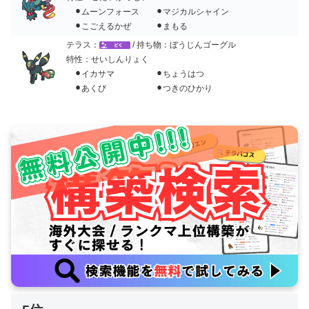
⚫︎ムーンフォース ⚫︎マジカルシャイン
⚫︎こごえるかぜ ⚫︎まもる
テラス：
/ 持ち物：ぼうじんゴーグル
特性：せいしんりょく
⚫︎イカサマ ⚫︎ちょうはつ
⚫︎あくび ⚫︎つきのひかり