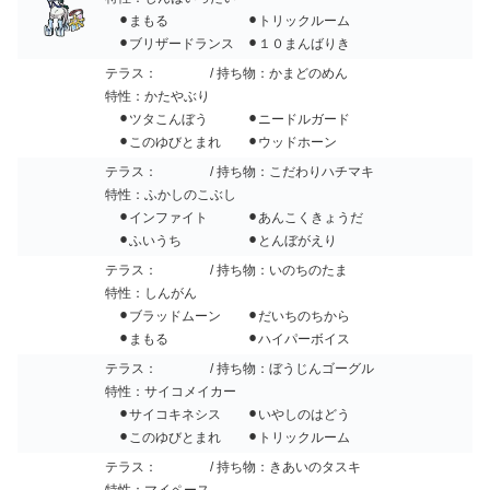
⚫︎まもる ⚫︎トリックルーム
⚫︎ブリザードランス ⚫︎１０まんばりき
テラス：
/ 持ち物：かまどのめん
特性：かたやぶり
⚫︎ツタこんぼう ⚫︎ニードルガード
⚫︎このゆびとまれ ⚫︎ウッドホーン
テラス：
/ 持ち物：こだわりハチマキ
特性：ふかしのこぶし
⚫︎インファイト ⚫︎あんこくきょうだ
⚫︎ふいうち ⚫︎とんぼがえり
テラス：
/ 持ち物：いのちのたま
特性：しんがん
⚫︎ブラッドムーン ⚫︎だいちのちから
⚫︎まもる ⚫︎ハイパーボイス
テラス：
/ 持ち物：ぼうじんゴーグル
特性：サイコメイカー
⚫︎サイコキネシス ⚫︎いやしのはどう
⚫︎このゆびとまれ ⚫︎トリックルーム
テラス：
/ 持ち物：きあいのタスキ
特性：マイペース