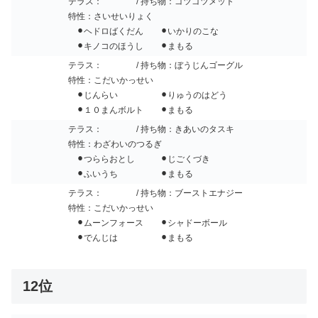
テラス：
/ 持ち物：ゴツゴツメット
特性：さいせいりょく
⚫︎ヘドロばくだん ⚫︎いかりのこな
⚫︎キノコのほうし ⚫︎まもる
テラス：
/ 持ち物：ぼうじんゴーグル
特性：こだいかっせい
⚫︎じんらい ⚫︎りゅうのはどう
⚫︎１０まんボルト ⚫︎まもる
テラス：
/ 持ち物：きあいのタスキ
特性：わざわいのつるぎ
⚫︎つららおとし ⚫︎じごくづき
⚫︎ふいうち ⚫︎まもる
テラス：
/ 持ち物：ブーストエナジー
特性：こだいかっせい
⚫︎ムーンフォース ⚫︎シャドーボール
⚫︎でんじは ⚫︎まもる
12位