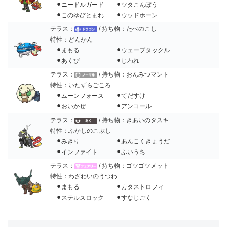
⚫︎ニードルガード ⚫︎ツタこんぼう
⚫︎このゆびとまれ ⚫︎ウッドホーン
テラス：
/ 持ち物：たべのこし
特性：どんかん
⚫︎まもる ⚫︎ウェーブタックル
⚫︎あくび ⚫︎じわれ
テラス：
/ 持ち物：おんみつマント
特性：いたずらごころ
⚫︎ムーンフォース ⚫︎てだすけ
⚫︎おいかぜ ⚫︎アンコール
テラス：
/ 持ち物：きあいのタスキ
特性：ふかしのこぶし
⚫︎みきり ⚫︎あんこくきょうだ
⚫︎インファイト ⚫︎ふいうち
テラス：
/ 持ち物：ゴツゴツメット
特性：わざわいのうつわ
⚫︎まもる ⚫︎カタストロフィ
⚫︎ステルスロック ⚫︎すなじごく