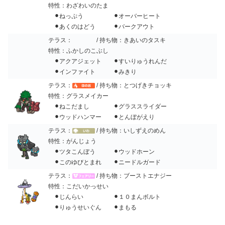
特性：わざわいのたま
⚫︎ねっぷう ⚫︎オーバーヒート
⚫︎あくのはどう ⚫︎バークアウト
テラス：
/ 持ち物：きあいのタスキ
特性：ふかしのこぶし
⚫︎アクアジェット ⚫︎すいりゅうれんだ
⚫︎インファイト ⚫︎みきり
テラス：
/ 持ち物：とつげきチョッキ
特性：グラスメイカー
⚫︎ねこだまし ⚫︎グラススライダー
⚫︎ウッドハンマー ⚫︎とんぼがえり
テラス：
/ 持ち物：いしずえのめん
特性：がんじょう
⚫︎ツタこんぼう ⚫︎ウッドホーン
⚫︎このゆびとまれ ⚫︎ニードルガード
テラス：
/ 持ち物：ブーストエナジー
特性：こだいかっせい
⚫︎じんらい ⚫︎１０まんボルト
⚫︎りゅうせいぐん ⚫︎まもる