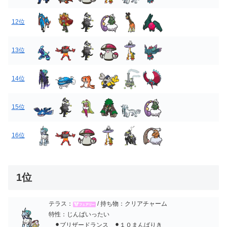
12位
13位
14位
15位
16位
1位
テラス：
/ 持ち物：クリアチャーム
特性：じんばいったい
⚫︎ブリザードランス ⚫︎１０まんばりき