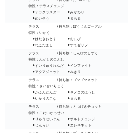
特性：テラスチェンジ
⚫︎テラクラスター ⚫︎みがわり
⚫︎めいそう ⚫︎まもる
テラス：
/ 持ち物：ぼうじんゴーグル
特性：いかく
⚫︎はたきおとす ⚫︎おにび
⚫︎ねこだまし ⚫︎すてゼリフ
テラス：
/ 持ち物：しんぴのしずく
特性：ふかしのこぶし
⚫︎すいりゅうれんだ ⚫︎インファイト
⚫︎アクアジェット ⚫︎みきり
テラス：
/ 持ち物：ゴツゴツメット
特性：さいせいりょく
⚫︎かふんだんご ⚫︎キノコのほうし
⚫︎いかりのこな ⚫︎まもる
テラス：
/ 持ち物：とつげきチョッキ
特性：こだいかっせい
⚫︎りゅうせいぐん ⚫︎ボルトチェンジ
⚫︎じんらい ⚫︎エレキネット