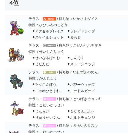
4位
テラス：
/ 持ち物：いかさまダイス
特性：ひひいろのこどう
⚫︎アクセルブレイク ⚫︎フレアドライブ
⚫︎スケイルショット ⚫︎まもる
テラス：
/ 持ち物：こだわりハチマキ
特性：せいしんりょく
⚫︎せいなるほのお ⚫︎しんそく
⚫︎じだんだ ⚫︎ストーンエッジ
テラス：
/ 持ち物：いしずえのめん
特性：がんじょう
⚫︎ツタこんぼう ⚫︎パワーウィップ
⚫︎このゆびとまれ ⚫︎ニードルガード
テラス：
/ 持ち物：とつげきチョッキ
特性：こだいかっせい
⚫︎じんらい ⚫︎１０まんボルト
⚫︎りゅうせいぐん ⚫︎ボルトチェンジ
テラス：
/ 持ち物：きあいのタスキ
特性：こだいかっせい