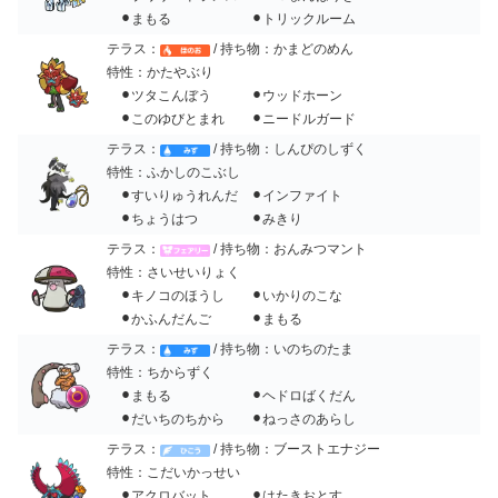
⚫︎まもる ⚫︎トリックルーム
テラス：
/ 持ち物：かまどのめん
特性：かたやぶり
⚫︎ツタこんぼう ⚫︎ウッドホーン
⚫︎このゆびとまれ ⚫︎ニードルガード
テラス：
/ 持ち物：しんぴのしずく
特性：ふかしのこぶし
⚫︎すいりゅうれんだ ⚫︎インファイト
⚫︎ちょうはつ ⚫︎みきり
テラス：
/ 持ち物：おんみつマント
特性：さいせいりょく
⚫︎キノコのほうし ⚫︎いかりのこな
⚫︎かふんだんご ⚫︎まもる
テラス：
/ 持ち物：いのちのたま
特性：ちからずく
⚫︎まもる ⚫︎ヘドロばくだん
⚫︎だいちのちから ⚫︎ねっさのあらし
テラス：
/ 持ち物：ブーストエナジー
特性：こだいかっせい
⚫︎アクロバット ⚫︎はたきおとす