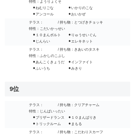
特性：ようりょくそ
⚫︎ねむりごな ⚫︎いかりのこな
⚫︎アンコール ⚫︎おいかぜ
テラス：
/ 持ち物：とつげきチョッキ
特性：こだいかっせい
⚫︎１０まんボルト ⚫︎りゅうせいぐん
⚫︎じんらい ⚫︎エレキネット
テラス：
/ 持ち物：きあいのタスキ
特性：ふかしのこぶし
⚫︎あんこくきょうだ ⚫︎インファイト
⚫︎ふいうち ⚫︎みきり
9位
テラス：
/ 持ち物：クリアチャーム
特性：じんばいったい
⚫︎ブリザードランス ⚫︎１０まんばりき
⚫︎トリックルーム ⚫︎まもる
テラス：
/ 持ち物：こだわりスカーフ