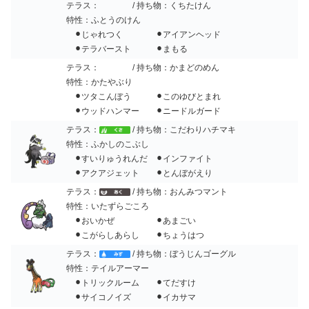
テラス：
/ 持ち物：くちたけん
特性：ふとうのけん
⚫︎じゃれつく ⚫︎アイアンヘッド
⚫︎テラバースト ⚫︎まもる
テラス：
/ 持ち物：かまどのめん
特性：かたやぶり
⚫︎ツタこんぼう ⚫︎このゆびとまれ
⚫︎ウッドハンマー ⚫︎ニードルガード
テラス：
/ 持ち物：こだわりハチマキ
特性：ふかしのこぶし
⚫︎すいりゅうれんだ ⚫︎インファイト
⚫︎アクアジェット ⚫︎とんぼがえり
テラス：
/ 持ち物：おんみつマント
特性：いたずらごころ
⚫︎おいかぜ ⚫︎あまごい
⚫︎こがらしあらし ⚫︎ちょうはつ
テラス：
/ 持ち物：ぼうじんゴーグル
特性：テイルアーマー
⚫︎トリックルーム ⚫︎てだすけ
⚫︎サイコノイズ ⚫︎イカサマ