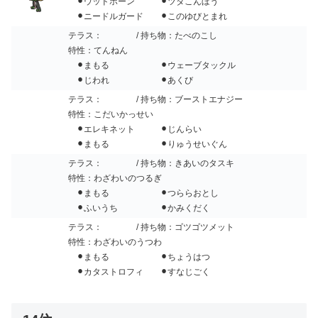
⚫︎ウッドホーン ⚫︎ツタこんぼう
⚫︎ニードルガード ⚫︎このゆびとまれ
テラス：
/ 持ち物：たべのこし
特性：てんねん
⚫︎まもる ⚫︎ウェーブタックル
⚫︎じわれ ⚫︎あくび
テラス：
/ 持ち物：ブーストエナジー
特性：こだいかっせい
⚫︎エレキネット ⚫︎じんらい
⚫︎まもる ⚫︎りゅうせいぐん
テラス：
/ 持ち物：きあいのタスキ
特性：わざわいのつるぎ
⚫︎まもる ⚫︎つららおとし
⚫︎ふいうち ⚫︎かみくだく
テラス：
/ 持ち物：ゴツゴツメット
特性：わざわいのうつわ
⚫︎まもる ⚫︎ちょうはつ
⚫︎カタストロフィ ⚫︎すなじごく