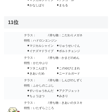
⚫︎かなしばり ⚫︎まもる
11位
テラス：
/ 持ち物：こだわりメガネ
特性：ハドロンエンジン
⚫︎マジカルシャイン ⚫︎りゅうせいぐん
⚫︎イナズマドライブ ⚫︎ボルトチェンジ
テラス：
/ 持ち物：かまどのめん
特性：かたやぶり
⚫︎ツタこんぼう ⚫︎このゆびとまれ
⚫︎きあいだめ ⚫︎ニードルガード
テラス：
/ 持ち物：しんぴのしずく
特性：ふかしのこぶし
⚫︎すいりゅうれんだ ⚫︎アクアジェット
⚫︎ちょうはつ ⚫︎みきり
テラス：
/ 持ち物：きあいのタスキ
特性：いたずらごころ