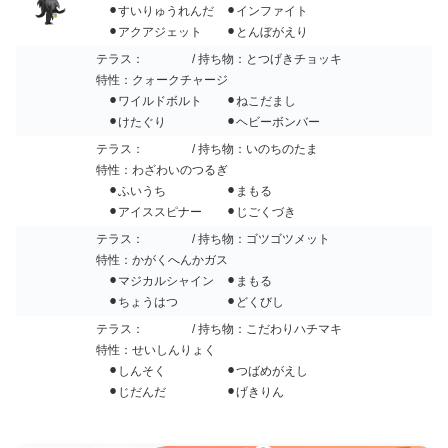
⚫︎すいりゅうれんだ ⚫︎インファイト
⚫︎アクアジェット ⚫︎とんぼがえり
テラス：
/ 持ち物：とつげきチョッキ
特性：クォークチャージ
⚫︎ワイルドボルト ⚫︎ねこだまし
⚫︎けたぐり ⚫︎ヘビーボンバー
テラス：
/ 持ち物：いのちのたま
特性：わざわいのつるぎ
⚫︎ふいうち ⚫︎まもる
⚫︎アイススピナー ⚫︎じごくづき
テラス：
/ 持ち物：ゴツゴツメット
特性：かがくへんかガス
⚫︎マジカルシャイン ⚫︎まもる
⚫︎ちょうはつ ⚫︎どくびし
テラス：
/ 持ち物：こだわりハチマキ
特性：せいしんりょく
⚫︎しんそく ⚫︎つばめがえし
⚫︎じだんだ ⚫︎げきりん