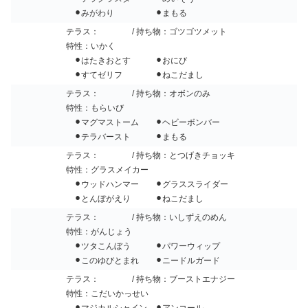
⚫︎みがわり ⚫︎まもる
テラス：
/ 持ち物：ゴツゴツメット
特性：いかく
⚫︎はたきおとす ⚫︎おにび
⚫︎すてゼリフ ⚫︎ねこだまし
テラス：
/ 持ち物：オボンのみ
特性：もらいび
⚫︎マグマストーム ⚫︎ヘビーボンバー
⚫︎テラバースト ⚫︎まもる
テラス：
/ 持ち物：とつげきチョッキ
特性：グラスメイカー
⚫︎ウッドハンマー ⚫︎グラススライダー
⚫︎とんぼがえり ⚫︎ねこだまし
テラス：
/ 持ち物：いしずえのめん
特性：がんじょう
⚫︎ツタこんぼう ⚫︎パワーウィップ
⚫︎このゆびとまれ ⚫︎ニードルガード
テラス：
/ 持ち物：ブーストエナジー
特性：こだいかっせい
⚫︎マジカルシャイン ⚫︎アンコール