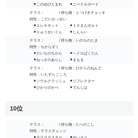
⚫︎このゆびとまれ ⚫︎ニードルガード
テラス：
/ 持ち物：とつげきチョッキ
特性：こだいかっせい
⚫︎エレキネット ⚫︎１０まんボルト
⚫︎りゅうせいぐん ⚫︎じんらい
テラス：
/ 持ち物：いのちのたま
特性：ちからずく
⚫︎だいちのちから ⚫︎ヘドロばくだん
⚫︎ねっさのあらし ⚫︎まもる
テラス：
/ 持ち物：ひかりのねんど
特性：いたずらごころ
⚫︎ソウルクラッシュ ⚫︎リフレクター
⚫︎ひかりのかべ ⚫︎でんじは
10位
テラス：
/ 持ち物：たべのこし
特性：テラスチェンジ
⚫︎テラクラスター ⚫︎めいそう