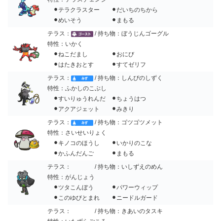
⚫︎テラクラスター ⚫︎だいちのちから
⚫︎めいそう ⚫︎まもる
テラス：
/ 持ち物：ぼうじんゴーグル
特性：いかく
⚫︎ねこだまし ⚫︎おにび
⚫︎はたきおとす ⚫︎すてゼリフ
テラス：
/ 持ち物：しんぴのしずく
特性：ふかしのこぶし
⚫︎すいりゅうれんだ ⚫︎ちょうはつ
⚫︎アクアジェット ⚫︎みきり
テラス：
/ 持ち物：ゴツゴツメット
特性：さいせいりょく
⚫︎キノコのほうし ⚫︎いかりのこな
⚫︎かふんだんご ⚫︎まもる
テラス：
/ 持ち物：いしずえのめん
特性：がんじょう
⚫︎ツタこんぼう ⚫︎パワーウィップ
⚫︎このゆびとまれ ⚫︎ニードルガード
テラス：
/ 持ち物：きあいのタスキ