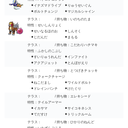
⚫︎イナズマドライブ ⚫︎りゅうせいぐん
⚫︎ボルトチェンジ ⚫︎マジカルシャイン
テラス：
/ 持ち物：いのちのたま
特性：せいしんりょく
⚫︎せいなるほのお ⚫︎しんそく
⚫︎じだんだ ⚫︎まもる
テラス：
/ 持ち物：こだわりハチマキ
特性：ふかしのこぶし
⚫︎すいりゅうれんだ ⚫︎インファイト
⚫︎アクアジェット ⚫︎とんぼがえり
テラス：
/ 持ち物：とつげきチョッキ
特性：クォークチャージ
⚫︎ねこだまし ⚫︎ワイルドボルト
⚫︎ドレインパンチ ⚫︎けたぐり
テラス：
/ 持ち物：エレキシード
特性：テイルアーマー
⚫︎イカサマ ⚫︎サイコキネシス
⚫︎てだすけ ⚫︎トリックルーム
テラス：
/ 持ち物：ひかりのねんど
特性：いたずらごころ