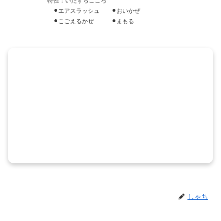
特性：いたずらごころ
⚫︎エアスラッシュ ⚫︎おいかぜ
⚫︎こごえるかぜ ⚫︎まもる
しゃち