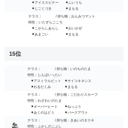
⚫︎アイススピナー ⚫︎ふいうち
⚫︎じごくづき ⚫︎まもる
テラス：
/ 持ち物：おんみつマント
特性：いたずらごころ
⚫︎こがらしあらし ⚫︎おいかぜ
⚫︎あまごい ⚫︎まもる
15位
テラス：
/ 持ち物：いのちのたま
特性：じんばいったい
⚫︎アストラルビット ⚫︎サイコキネシス
⚫︎わるだくみ ⚫︎まもる
テラス：
/ 持ち物：こだわりスカーフ
特性：わざわいのたま
⚫︎オーバーヒート ⚫︎ねっぷう
⚫︎あくのはどう ⚫︎バークアウト
テラス：
/ 持ち物：きあいのタスキ
特性：ふかしのこぶし