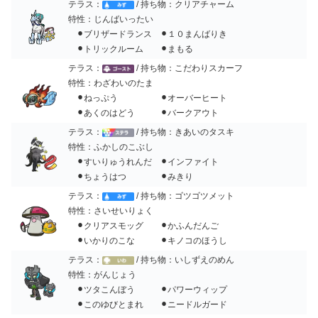
テラス：
/ 持ち物：クリアチャーム
特性：じんばいったい
⚫︎ブリザードランス ⚫︎１０まんばりき
⚫︎トリックルーム ⚫︎まもる
テラス：
/ 持ち物：こだわりスカーフ
特性：わざわいのたま
⚫︎ねっぷう ⚫︎オーバーヒート
⚫︎あくのはどう ⚫︎バークアウト
テラス：
/ 持ち物：きあいのタスキ
特性：ふかしのこぶし
⚫︎すいりゅうれんだ ⚫︎インファイト
⚫︎ちょうはつ ⚫︎みきり
テラス：
/ 持ち物：ゴツゴツメット
特性：さいせいりょく
⚫︎クリアスモッグ ⚫︎かふんだんご
⚫︎いかりのこな ⚫︎キノコのほうし
テラス：
/ 持ち物：いしずえのめん
特性：がんじょう
⚫︎ツタこんぼう ⚫︎パワーウィップ
⚫︎このゆびとまれ ⚫︎ニードルガード