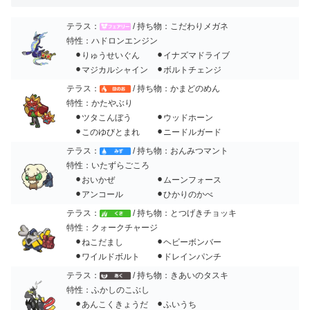
テラス：
/ 持ち物：こだわりメガネ
特性：ハドロンエンジン
⚫︎りゅうせいぐん ⚫︎イナズマドライブ
⚫︎マジカルシャイン ⚫︎ボルトチェンジ
テラス：
/ 持ち物：かまどのめん
特性：かたやぶり
⚫︎ツタこんぼう ⚫︎ウッドホーン
⚫︎このゆびとまれ ⚫︎ニードルガード
テラス：
/ 持ち物：おんみつマント
特性：いたずらごころ
⚫︎おいかぜ ⚫︎ムーンフォース
⚫︎アンコール ⚫︎ひかりのかべ
テラス：
/ 持ち物：とつげきチョッキ
特性：クォークチャージ
⚫︎ねこだまし ⚫︎ヘビーボンバー
⚫︎ワイルドボルト ⚫︎ドレインパンチ
テラス：
/ 持ち物：きあいのタスキ
特性：ふかしのこぶし
⚫︎あんこくきょうだ ⚫︎ふいうち