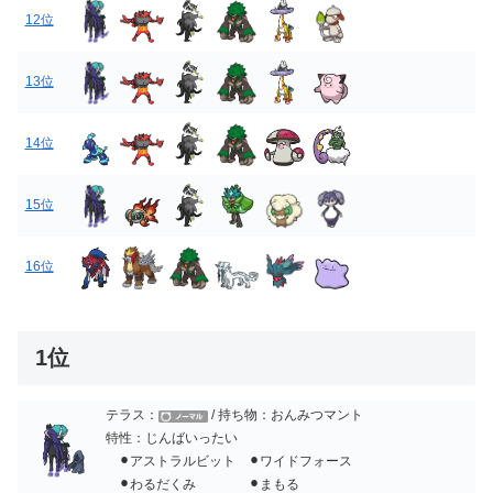
12位
13位
14位
15位
16位
1位
テラス：
/ 持ち物：おんみつマント
特性：じんばいったい
⚫︎アストラルビット ⚫︎ワイドフォース
⚫︎わるだくみ ⚫︎まもる