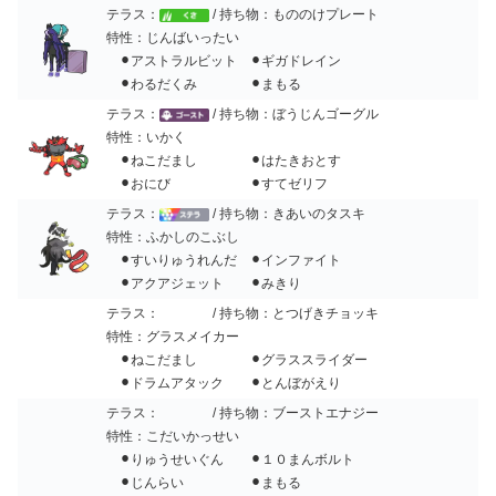
テラス：
/ 持ち物：もののけプレート
特性：じんばいったい
⚫︎アストラルビット ⚫︎ギガドレイン
⚫︎わるだくみ ⚫︎まもる
テラス：
/ 持ち物：ぼうじんゴーグル
特性：いかく
⚫︎ねこだまし ⚫︎はたきおとす
⚫︎おにび ⚫︎すてゼリフ
テラス：
/ 持ち物：きあいのタスキ
特性：ふかしのこぶし
⚫︎すいりゅうれんだ ⚫︎インファイト
⚫︎アクアジェット ⚫︎みきり
テラス：
/ 持ち物：とつげきチョッキ
特性：グラスメイカー
⚫︎ねこだまし ⚫︎グラススライダー
⚫︎ドラムアタック ⚫︎とんぼがえり
テラス：
/ 持ち物：ブーストエナジー
特性：こだいかっせい
⚫︎りゅうせいぐん ⚫︎１０まんボルト
⚫︎じんらい ⚫︎まもる