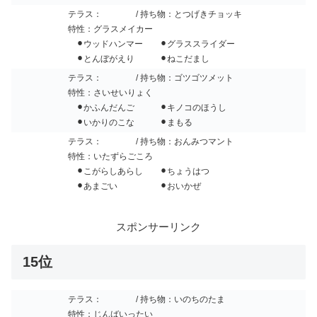
テラス：
/ 持ち物：とつげきチョッキ
特性：グラスメイカー
⚫︎ウッドハンマー ⚫︎グラススライダー
⚫︎とんぼがえり ⚫︎ねこだまし
テラス：
/ 持ち物：ゴツゴツメット
特性：さいせいりょく
⚫︎かふんだんご ⚫︎キノコのほうし
⚫︎いかりのこな ⚫︎まもる
テラス：
/ 持ち物：おんみつマント
特性：いたずらごころ
⚫︎こがらしあらし ⚫︎ちょうはつ
⚫︎あまごい ⚫︎おいかぜ
スポンサーリンク
15位
テラス：
/ 持ち物：いのちのたま
特性：じんばいったい