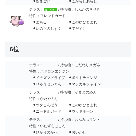
⚫︎あまごい ⚫︎こがらしあらし
テラス：
/ 持ち物：しんかのきせき
特性：フレンドガード
⚫︎まもる ⚫︎このゆびとまれ
⚫︎いのちのしずく ⚫︎てだすけ
6位
テラス：
/ 持ち物：こだわりメガネ
特性：ハドロンエンジン
⚫︎イナズマドライブ ⚫︎ボルトチェンジ
⚫︎りゅうせいぐん ⚫︎マジカルシャイン
テラス：
/ 持ち物：かまどのめん
特性：かたやぶり
⚫︎ツタこんぼう ⚫︎このゆびとまれ
⚫︎ニードルガード ⚫︎ウッドホーン
テラス：
/ 持ち物：おんみつマント
特性：いたずらごころ
⚫︎ひかりのかべ ⚫︎おいかぜ