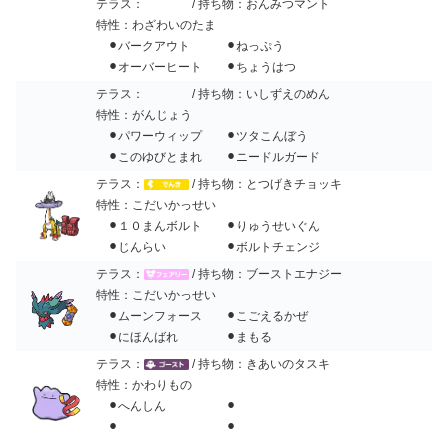
テラス：
/ 持ち物：おんみつマント
特性：わざわいのたま
⚫︎バークアウト ⚫︎ねっぷう
⚫︎オーバーヒート ⚫︎ちょうはつ
テラス：
/ 持ち物：いしずえのめん
特性：がんじょう
⚫︎パワーウィップ ⚫︎ツタこんぼう
⚫︎このゆびとまれ ⚫︎ニードルガード
テラス：
/ 持ち物：とつげきチョッキ
特性：こだいかっせい
⚫︎１０まんボルト ⚫︎りゅうせいぐん
⚫︎じんらい ⚫︎ボルトチェンジ
テラス：
/ 持ち物：ブーストエナジー
特性：こだいかっせい
⚫︎ムーンフォース ⚫︎こごえるかぜ
⚫︎にほんばれ ⚫︎まもる
テラス：
/ 持ち物：きあいのタスキ
特性：かわりもの
⚫︎へんしん ⚫︎
⚫︎ ⚫︎