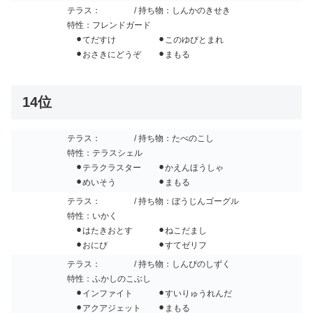
テラス：
/ 持ち物：しんかのきせき
特性：フレンドガード
⚫︎てだすけ ⚫︎このゆびとまれ
⚫︎おさきにどうぞ ⚫︎まもる
14位
テラス：
/ 持ち物：たべのこし
特性：テラスシェル
⚫︎テラクラスター ⚫︎かえんほうしゃ
⚫︎めいそう ⚫︎まもる
テラス：
/ 持ち物：ぼうじんゴーグル
特性：いかく
⚫︎はたきおとす ⚫︎ねこだまし
⚫︎おにび ⚫︎すてゼリフ
テラス：
/ 持ち物：しんぴのしずく
特性：ふかしのこぶし
⚫︎インファイト ⚫︎すいりゅうれんだ
⚫︎アクアジェット ⚫︎まもる