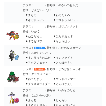
テラス：
/ 持ち物：のろいのおふだ
特性：じんばいったい
⚫︎まもる ⚫︎わるだくみ
⚫︎ギガドレイン ⚫︎アストラルビット
テラス：
/ 持ち物：ゴツゴツメット
特性：いかく
⚫︎ねこだまし ⚫︎はたきおとす
⚫︎すてゼリフ ⚫︎ちょうはつ
テラス：
/ 持ち物：こだわりスカーフ
特性：ふかしのこぶし
⚫︎すいりゅうれんだ ⚫︎インファイト
⚫︎アクアジェット ⚫︎とんぼがえり
テラス：
/ 持ち物：とつげきチョッキ
特性：グラスメイカー
⚫︎ねこだまし ⚫︎ウッドハンマー
⚫︎グラススライダー ⚫︎とんぼがえり
テラス：
/ 持ち物：いのちのたま
特性：こだいかっせい
⚫︎まもる ⚫︎じんらい
⚫︎１０まんボルト ⚫︎りゅうせいぐん