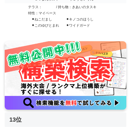
テラス：
/ 持ち物：きあいのタスキ
特性：マイペース
⚫︎ねこだまし ⚫︎キノコのほうし
⚫︎このゆびとまれ ⚫︎ワイドガード
13位