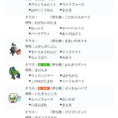
⚫︎アストラルビット ⚫︎ワイドフォース
⚫︎はかいこうせん ⚫︎まもる
テラス：
/ 持ち物：こだわりスカーフ
特性：わざわいのたま
⚫︎ねっぷう ⚫︎オーバーヒート
⚫︎バークアウト ⚫︎あくのはどう
テラス：
/ 持ち物：きあいのタスキ
特性：ふかしのこぶし
⚫︎すいりゅうれんだ ⚫︎インファイト
⚫︎ちょうはつ ⚫︎みきり
テラス：
/ 持ち物：おんみつマント
特性：まけんき
⚫︎ウッドハンマー ⚫︎ばかぢから
⚫︎このゆびとまれ ⚫︎ニードルガード
テラス：
/ 持ち物：メンタルハーブ
特性：いたずらごころ
⚫︎ムーンフォース ⚫︎おいかぜ
⚫︎にほんばれ ⚫︎まもる
テラス：
/ 持ち物：ゴツゴツメット
特性：サイコメイカー