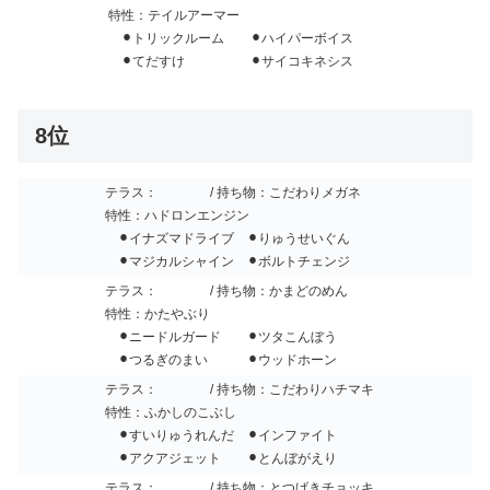
特性：テイルアーマー
⚫︎トリックルーム ⚫︎ハイパーボイス
⚫︎てだすけ ⚫︎サイコキネシス
8位
テラス：
/ 持ち物：こだわりメガネ
特性：ハドロンエンジン
⚫︎イナズマドライブ ⚫︎りゅうせいぐん
⚫︎マジカルシャイン ⚫︎ボルトチェンジ
テラス：
/ 持ち物：かまどのめん
特性：かたやぶり
⚫︎ニードルガード ⚫︎ツタこんぼう
⚫︎つるぎのまい ⚫︎ウッドホーン
テラス：
/ 持ち物：こだわりハチマキ
特性：ふかしのこぶし
⚫︎すいりゅうれんだ ⚫︎インファイト
⚫︎アクアジェット ⚫︎とんぼがえり
テラス：
/ 持ち物：とつげきチョッキ