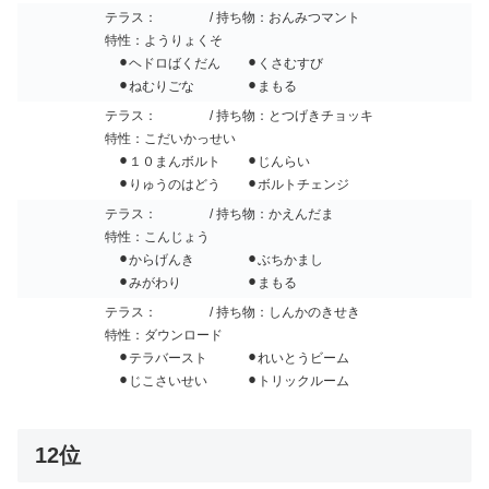
テラス：
/ 持ち物：おんみつマント
特性：ようりょくそ
⚫︎ヘドロばくだん ⚫︎くさむすび
⚫︎ねむりごな ⚫︎まもる
テラス：
/ 持ち物：とつげきチョッキ
特性：こだいかっせい
⚫︎１０まんボルト ⚫︎じんらい
⚫︎りゅうのはどう ⚫︎ボルトチェンジ
テラス：
/ 持ち物：かえんだま
特性：こんじょう
⚫︎からげんき ⚫︎ぶちかまし
⚫︎みがわり ⚫︎まもる
テラス：
/ 持ち物：しんかのきせき
特性：ダウンロード
⚫︎テラバースト ⚫︎れいとうビーム
⚫︎じこさいせい ⚫︎トリックルーム
12位