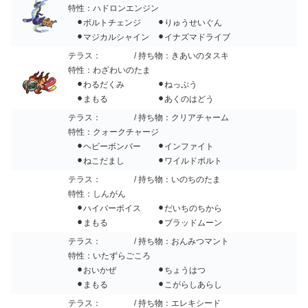
特性：ハドロンエンジン
⚫︎ボルトチェンジ ⚫︎りゅうせいぐん
⚫︎マジカルシャイン ⚫︎イナズマドライブ
テラス：
/ 持ち物：きあいのタスキ
特性：わざわいのたま
⚫︎わるだくみ ⚫︎ねっぷう
⚫︎まもる ⚫︎あくのはどう
テラス：
/ 持ち物：クリアチャーム
特性：クォークチャージ
⚫︎ヘビーボンバー ⚫︎インファイト
⚫︎ねこだまし ⚫︎ワイルドボルト
テラス：
/ 持ち物：いのちのたま
特性：しんがん
⚫︎ハイパーボイス ⚫︎だいちのちから
⚫︎まもる ⚫︎ブラッドムーン
テラス：
/ 持ち物：おんみつマント
特性：いたずらごころ
⚫︎おいかぜ ⚫︎ちょうはつ
⚫︎まもる ⚫︎こがらしあらし
テラス：
/ 持ち物：エレキシード