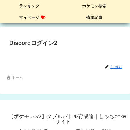
ランキング
ポケモン検索
マイページ
構築記事
Discordログイン2
しゃち
ホーム
【ポケモンSV】ダブルバトル育成論｜しゃちpoke
サイト