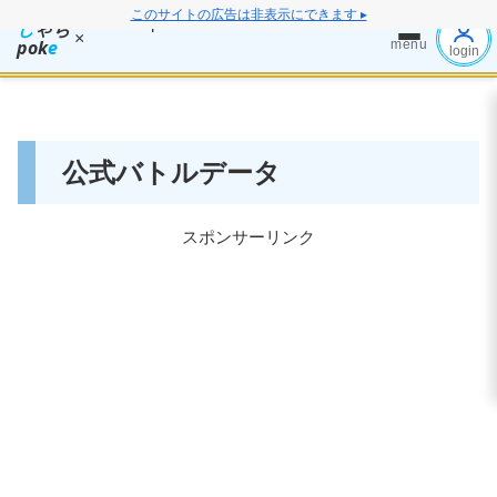
このサイトの広告は非表示にできます ▸
し
ゃち
×
pok
e
menu
login
公式バトルデータ
スポンサーリンク