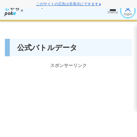
このサイトの広告は非表示にできます ▸
し
ゃち
×
pok
e
menu
login
公式バトルデータ
スポンサーリンク