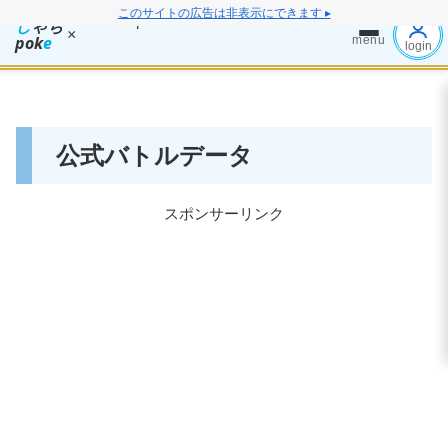
このサイトの広告は非表示にできます ▸
し
ゃち
×
pok
e
menu
login
公式バトルデータ
スポンサーリンク