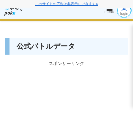
このサイトの広告は非表示にできます ▸
し
ゃち
×
pok
e
menu
login
公式バトルデータ
スポンサーリンク