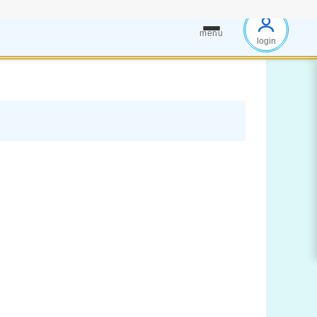
menu
login