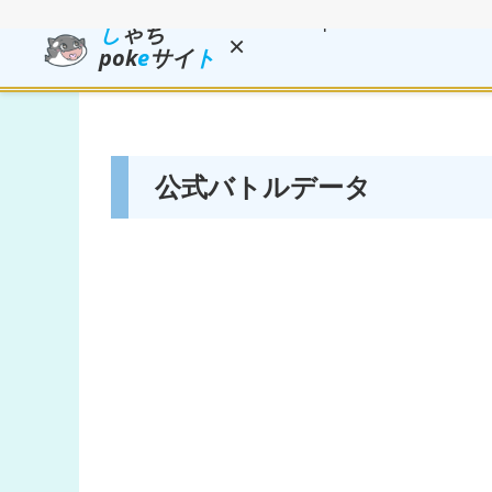
し
ゃち
×
pok
e
サイ
ト
公式バトルデータ