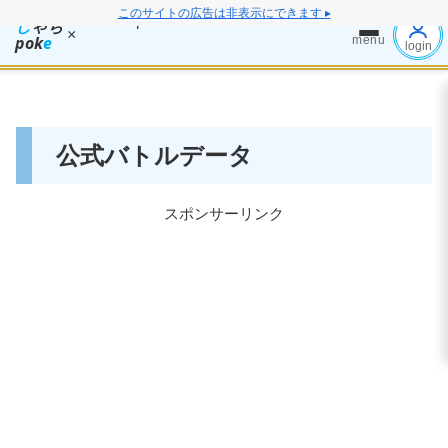
このサイトの広告は非表示にできます ▸
し
ゃち
×
pok
e
menu
login
公式バトルデータ
スポンサーリンク