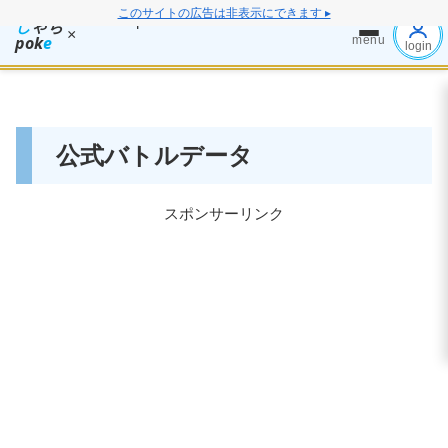
このサイトの広告は非表示にできます ▸
し
ゃち
×
pok
e
menu
login
公式バトルデータ
スポンサーリンク