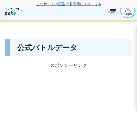
このサイトの広告は非表示にできます ▸
し
ゃち
×
pok
e
menu
login
公式バトルデータ
スポンサーリンク