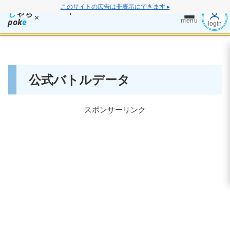
このサイトの広告は非表示にできます ▸
し
ゃち
×
pok
e
menu
login
公式バトルデータ
スポンサーリンク