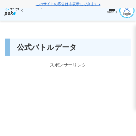
このサイトの広告は非表示にできます ▸
し
ゃち
×
pok
e
menu
login
公式バトルデータ
スポンサーリンク