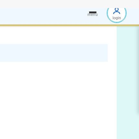
menu
login