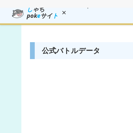
し
ゃち
×
pok
e
サイ
ト
公式バトルデータ