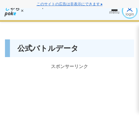
このサイトの広告は非表示にできます ▸
し
ゃち
×
pok
e
menu
login
公式バトルデータ
スポンサーリンク