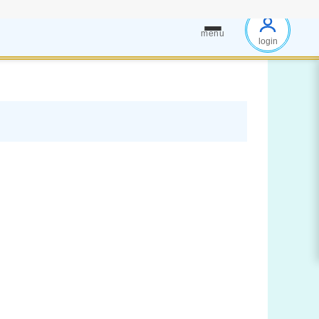
menu
login