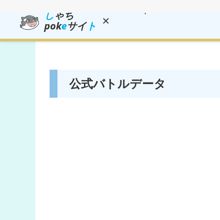
し
ゃち
×
pok
e
サイ
ト
公式バトルデータ