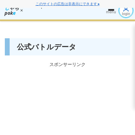
このサイトの広告は非表示にできます ▸
し
ゃち
×
pok
e
menu
login
公式バトルデータ
スポンサーリンク