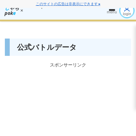
このサイトの広告は非表示にできます ▸
し
ゃち
×
pok
e
menu
login
公式バトルデータ
スポンサーリンク