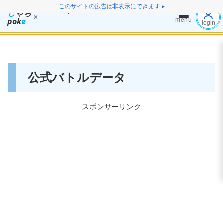
このサイトの広告は非表示にできます ▸
し
ゃち
×
pok
e
menu
login
公式バトルデータ
スポンサーリンク