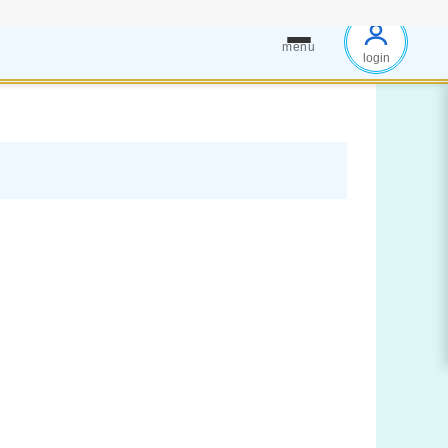
menu
login