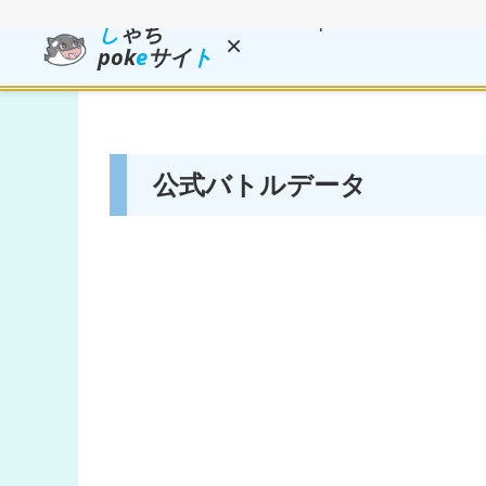
し
ゃち
×
pok
e
サイ
ト
公式バトルデータ