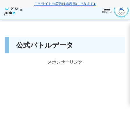
このサイトの広告は非表示にできます ▸
し
ゃち
×
pok
e
menu
login
公式バトルデータ
スポンサーリンク