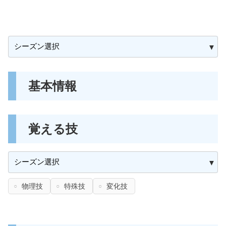
基本情報
覚える技
物理技
特殊技
変化技