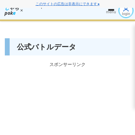
このサイトの広告は非表示にできます ▸
し
ゃち
×
pok
e
menu
login
公式バトルデータ
スポンサーリンク