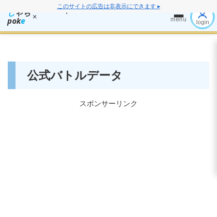
このサイトの広告は非表示にできます ▸
し
ゃち
×
pok
e
menu
login
公式バトルデータ
スポンサーリンク