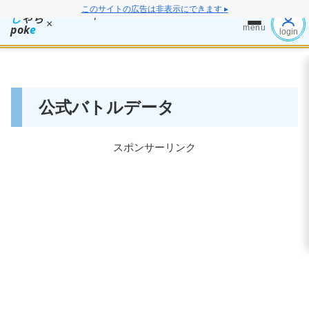
このサイトの広告は非表示にできます ▸
し
ゃち
×
pok
e
menu
login
公式バトルデータ
スポンサーリンク