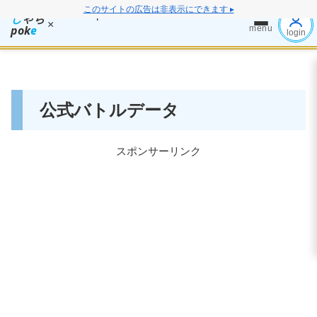
このサイトの広告は非表示にできます ▸
し
ゃち
×
pok
e
menu
login
公式バトルデータ
スポンサーリンク