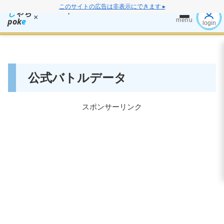
このサイトの広告は非表示にできます ▸
し
ゃち
×
pok
e
menu
login
公式バトルデータ
スポンサーリンク