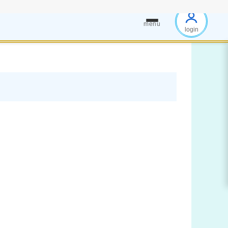
menu
login