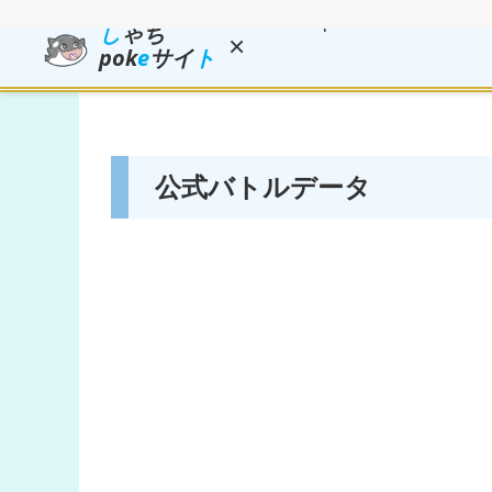
し
ゃち
×
pok
e
サイ
ト
公式バトルデータ