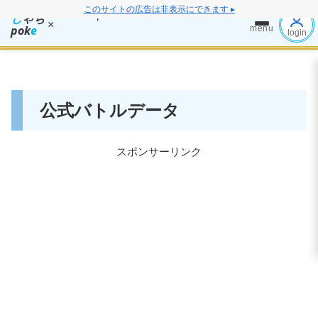
このサイトの広告は非表示にできます ▸
し
ゃち
×
pok
e
menu
login
公式バトルデータ
スポンサーリンク