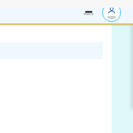
menu
login