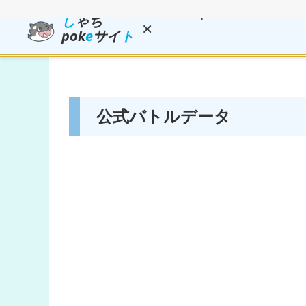
し
ゃち
×
pok
e
サイ
ト
公式バトルデータ