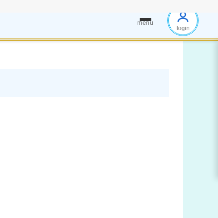
menu
login