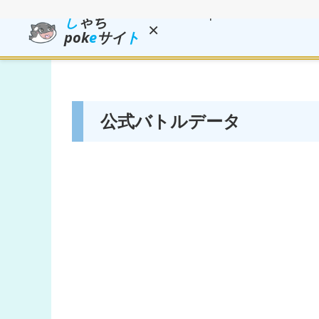
し
ゃち
×
pok
e
サイ
ト
公式バトルデータ