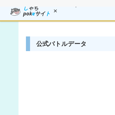
し
ゃち
×
pok
e
サイ
ト
公式バトルデータ