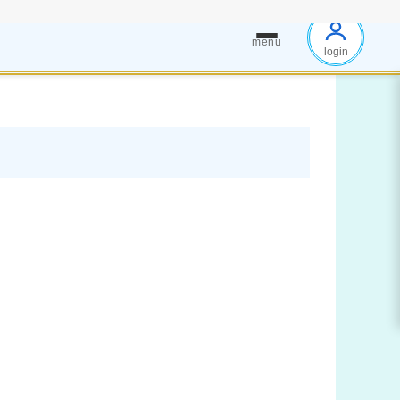
menu
login