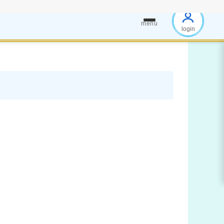
menu
login