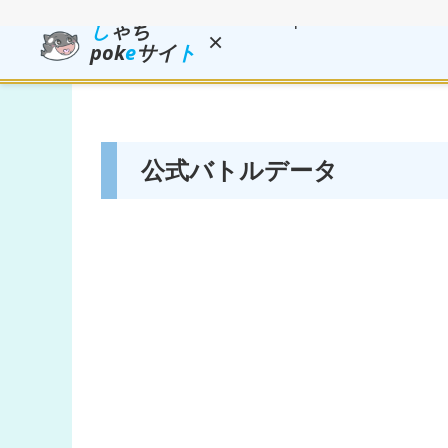
し
ゃち
×
pok
e
サイ
ト
公式バトルデータ