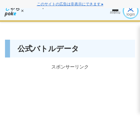
このサイトの広告は非表示にできます ▸
し
ゃち
×
pok
e
menu
login
公式バトルデータ
スポンサーリンク