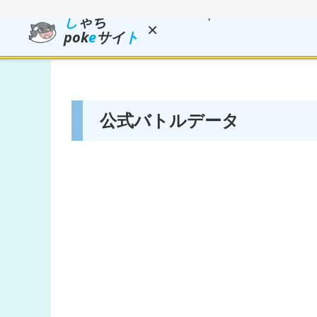
し
ゃち
×
pok
e
サイ
ト
公式バトルデータ