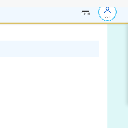
menu
login