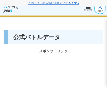
このサイトの広告は非表示にできます ▸
し
ゃち
×
pok
e
menu
login
公式バトルデータ
スポンサーリンク