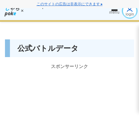
このサイトの広告は非表示にできます ▸
し
ゃち
×
pok
e
menu
login
公式バトルデータ
スポンサーリンク