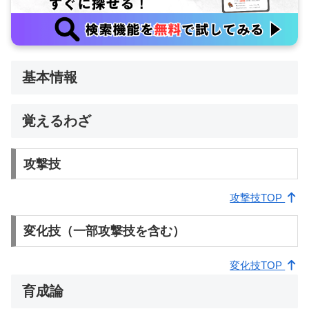
基本情報
覚えるわざ
攻撃技
攻撃技TOP
変化技（一部攻撃技を含む）
変化技TOP
育成論