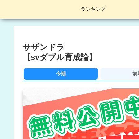
ランキング
サザンドラ
【svダブル育成論】
今期
前