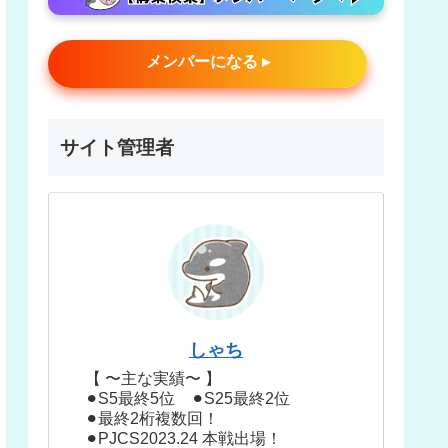
メンバーになる ▸
サイト管理者
しゃち
【 〜主な実績〜 】
⚫︎S5最終5位 ⚫︎S25最終2位
⚫︎最終2桁複数回！
⚫︎PJCS2023.24 本戦出場！