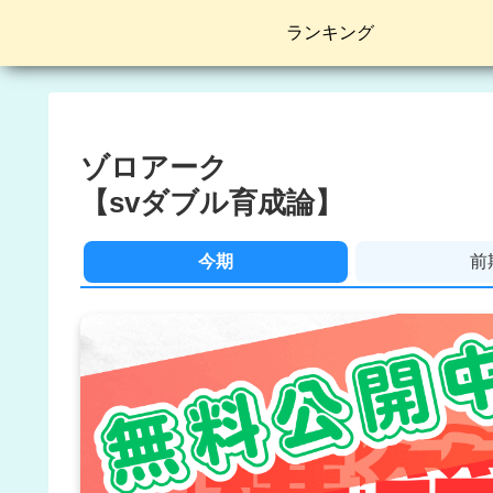
ランキング
ゾロアーク
【svダブル育成論】
今期
前