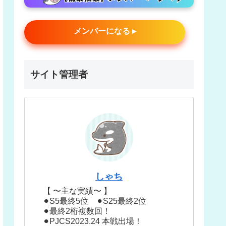
メンバーになる ▸
サイト管理者
しゃち
【 〜主な実績〜 】
⚫︎S5最終5位 ⚫︎S25最終2位
⚫︎最終2桁複数回！
⚫︎PJCS2023.24 本戦出場！