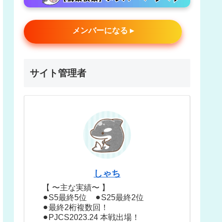
メンバーになる ▸
サイト管理者
しゃち
【 〜主な実績〜 】
⚫︎S5最終5位 ⚫︎S25最終2位
⚫︎最終2桁複数回！
⚫︎PJCS2023.24 本戦出場！