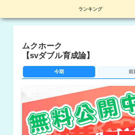
ランキング
ムクホーク
【svダブル育成論】
今期
前