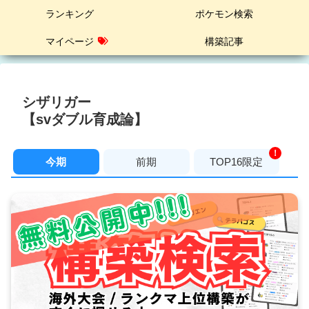
ランキング
ポケモン検索
マイページ
構築記事
シザリガー
【svダブル育成論】
！
今期
前期
TOP16限定