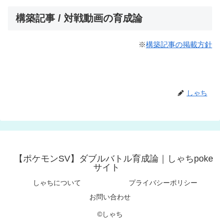
構築記事 / 対戦動画の育成論
※
構築記事の掲載方針
しゃち
【ポケモンSV】ダブルバトル育成論｜しゃちpoke
サイト
しゃちについて
プライバシーポリシー
お問い合わせ
©︎しゃち